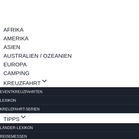
Zum
Inhalt
springen
AFRIKA
AMERIKA
ASIEN
AUSTRALIEN / OZEANIEN
EUROPA
CAMPING
KREUZFAHRT
EVENTKREUZFAHRTEN
LEXIKON
KREUZFAHRT-SERIEN
TIPPS
LÄNDER-LEXIKON
REISEMESSEN