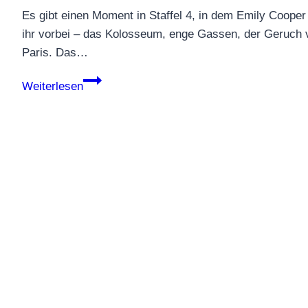
Es gibt einen Moment in Staffel 4, in dem Emily Cooper 
ihr vorbei – das Kolosseum, enge Gassen, der Geruch 
Paris. Das…
Emily
Weiterlesen
in
Rom:
Diese
Orte
aus
Staffel
4
gibt
es
wirklich