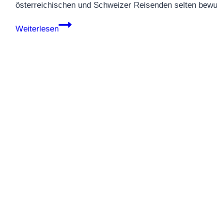
österreichischen und Schweizer Reisenden selten bewu
Kein
Weiterlesen
Selfie
mit
dem
Fisch!
8
Gesetze,
die
Europa-
Urlaubern
teuer
werden
können