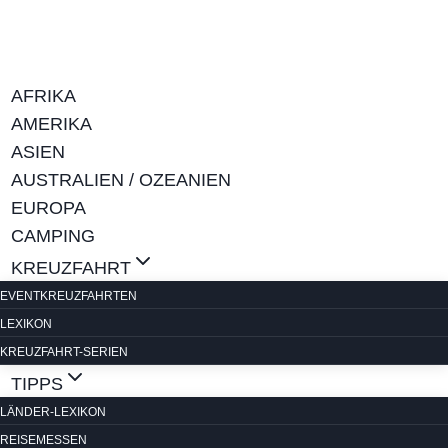
Zum
Inhalt
springen
AFRIKA
AMERIKA
ASIEN
AUSTRALIEN / OZEANIEN
EUROPA
CAMPING
KREUZFAHRT
EVENTKREUZFAHRTEN
LEXIKON
KREUZFAHRT-SERIEN
TIPPS
LÄNDER-LEXIKON
REISEMESSEN