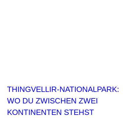
Paris:
Diese
Orte
gibt
es
wirklich
–
und
so
besuchst
du
THINGVELLIR-NATIONALPARK:
sie
WO DU ZWISCHEN ZWEI
KONTINENTEN STEHST