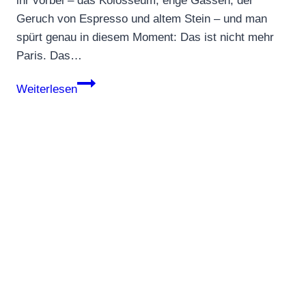
ihr vorbei – das Kolosseum, enge Gassen, der
Geruch von Espresso und altem Stein – und man
spürt genau in diesem Moment: Das ist nicht mehr
Paris. Das…
Emily
Weiterlesen
in
Rom:
Diese
Orte
aus
Staffel
4
gibt
es
wirklich