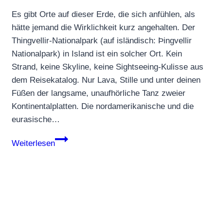
Es gibt Orte auf dieser Erde, die sich anfühlen, als
hätte jemand die Wirklichkeit kurz angehalten. Der
Thingvellir-Nationalpark (auf isländisch: Þingvellir
Nationalpark) in Island ist ein solcher Ort. Kein
Strand, keine Skyline, keine Sightseeing-Kulisse aus
dem Reisekatalog. Nur Lava, Stille und unter deinen
Füßen der langsame, unaufhörliche Tanz zweier
Kontinentalplatten. Die nordamerikanische und die
eurasische…
Thingvellir-
Weiterlesen
Nationalpark:
Wo
du
zwischen
zwei
Kontinenten