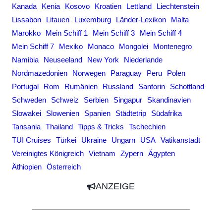
Kanada
Kenia
Kosovo
Kroatien
Lettland
Liechtenstein
Lissabon
Litauen
Luxemburg
Länder-Lexikon
Malta
Marokko
Mein Schiff 1
Mein Schiff 3
Mein Schiff 4
Mein Schiff 7
Mexiko
Monaco
Mongolei
Montenegro
Namibia
Neuseeland
New York
Niederlande
Nordmazedonien
Norwegen
Paraguay
Peru
Polen
Portugal
Rom
Rumänien
Russland
Santorin
Schottland
Schweden
Schweiz
Serbien
Singapur
Skandinavien
Slowakei
Slowenien
Spanien
Städtetrip
Südafrika
Tansania
Thailand
Tipps & Tricks
Tschechien
TUI Cruises
Türkei
Ukraine
Ungarn
USA
Vatikanstadt
Vereinigtes Königreich
Vietnam
Zypern
Ägypten
Äthiopien
Österreich
ANZEIGE