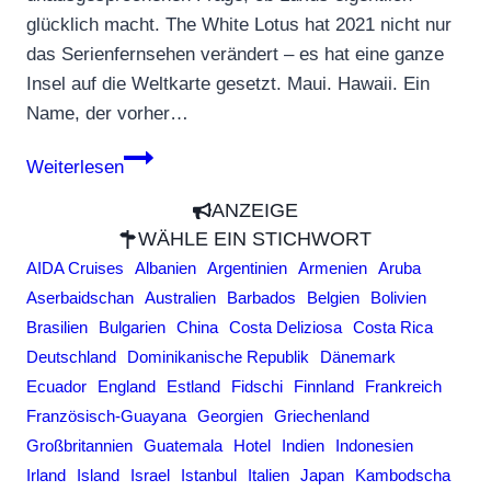
glücklich macht. The White Lotus hat 2021 nicht nur
das Serienfernsehen verändert – es hat eine ganze
Insel auf die Weltkarte gesetzt. Maui. Hawaii. Ein
Name, der vorher…
„White
Weiterlesen
Lotus“-
ANZEIGE
Staffel 1:
WÄHLE EIN STICHWORT
So
AIDA Cruises
Albanien
Argentinien
Armenien
Aruba
sieht
Aserbaidschan
Australien
Barbados
Belgien
Bolivien
Hawaii
Brasilien
Bulgarien
China
Costa Deliziosa
Costa Rica
abseits
Deutschland
Dominikanische Republik
Dänemark
der
Ecuador
England
Estland
Fidschi
Finnland
Frankreich
Serie
Französisch-Guayana
Georgien
Griechenland
wirklich
Großbritannien
Guatemala
Hotel
Indien
Indonesien
aus
Irland
Island
Israel
Istanbul
Italien
Japan
Kambodscha