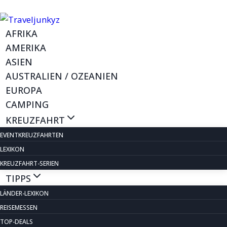
Zum
Inhalt
AFRIKA
springen
AMERIKA
ASIEN
AUSTRALIEN / OZEANIEN
EUROPA
CAMPING
KREUZFAHRT
EVENTKREUZFAHRTEN
LEXIKON
KREUZFAHRT-SERIEN
TIPPS
LÄNDER-LEXIKON
REISEMESSEN
TOP-DEALS