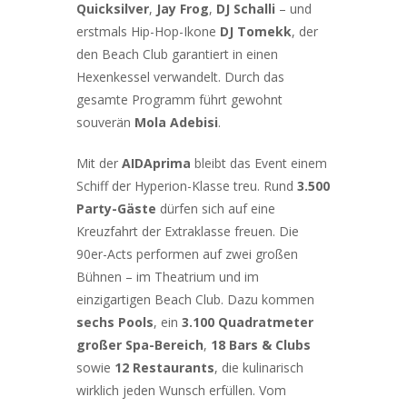
Quicksilver
,
Jay Frog
,
DJ Schalli
– und
erstmals Hip-Hop-Ikone
DJ Tomekk
, der
den Beach Club garantiert in einen
Hexenkessel verwandelt. Durch das
gesamte Programm führt gewohnt
souverän
Mola Adebisi
.
Mit der
AIDAprima
bleibt das Event einem
Schiff der Hyperion-Klasse treu. Rund
3.500
Party-Gäste
dürfen sich auf eine
Kreuzfahrt der Extraklasse freuen. Die
90er-Acts performen auf zwei großen
Bühnen – im Theatrium und im
einzigartigen Beach Club. Dazu kommen
sechs Pools
, ein
3.100 Quadratmeter
großer Spa-Bereich
,
18 Bars & Clubs
sowie
12 Restaurants
, die kulinarisch
wirklich jeden Wunsch erfüllen. Vom