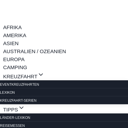
Zum
Inhalt
springen
AFRIKA
AMERIKA
ASIEN
AUSTRALIEN / OZEANIEN
EUROPA
CAMPING
KREUZFAHRT
EVENTKREUZFAHRTEN
LEXIKON
KREUZFAHRT-SERIEN
TIPPS
LÄNDER-LEXIKON
REISEMESSEN