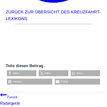
ZURÜCK ZUR ÜBERSICHT DES KREUZFAHRT-
LEXIKONS
Teile diesen Beitrag
teilen
teilen
teilen
merken
E-Mail
BEITRAGSNAVIGATION
Zurück
Radargerät