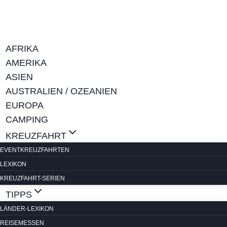
Zum
Inhalt
springen
AFRIKA
AMERIKA
ASIEN
AUSTRALIEN / OZEANIEN
EUROPA
CAMPING
KREUZFAHRT
EVENTKREUZFAHRTEN
LEXIKON
KREUZFAHRT-SERIEN
TIPPS
LÄNDER-LEXIKON
REISEMESSEN