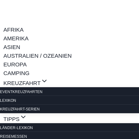
Zum
Inhalt
springen
AFRIKA
AMERIKA
ASIEN
AUSTRALIEN / OZEANIEN
EUROPA
CAMPING
KREUZFAHRT
EVENTKREUZFAHRTEN
LEXIKON
KREUZFAHRT-SERIEN
TIPPS
LÄNDER-LEXIKON
REISEMESSEN