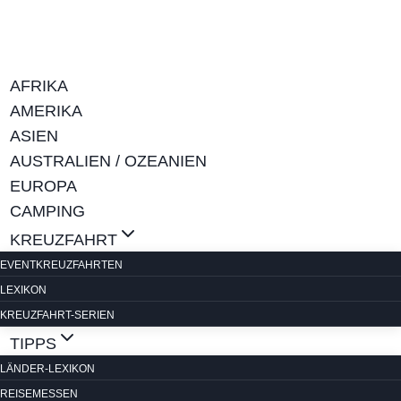
Zum
Inhalt
springen
AFRIKA
AMERIKA
ASIEN
AUSTRALIEN / OZEANIEN
EUROPA
CAMPING
KREUZFAHRT
EVENTKREUZFAHRTEN
LEXIKON
KREUZFAHRT-SERIEN
TIPPS
LÄNDER-LEXIKON
REISEMESSEN