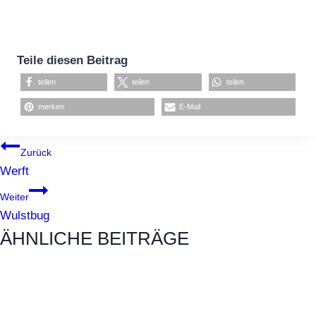
Teile diesen Beitrag
teilen
teilen
teilen
merken
E-Mail
BEITRAGSNAVIGATION
Zurück
Werft
Weiter
Wulstbug
ÄHNLICHE BEITRÄGE