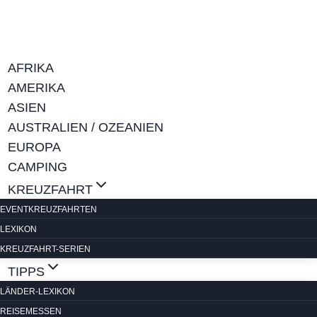
Zum
Inhalt
springen
AFRIKA
AMERIKA
ASIEN
AUSTRALIEN / OZEANIEN
EUROPA
CAMPING
KREUZFAHRT
EVENTKREUZFAHRTEN
LEXIKON
KREUZFAHRT-SERIEN
TIPPS
LÄNDER-LEXIKON
REISEMESSEN