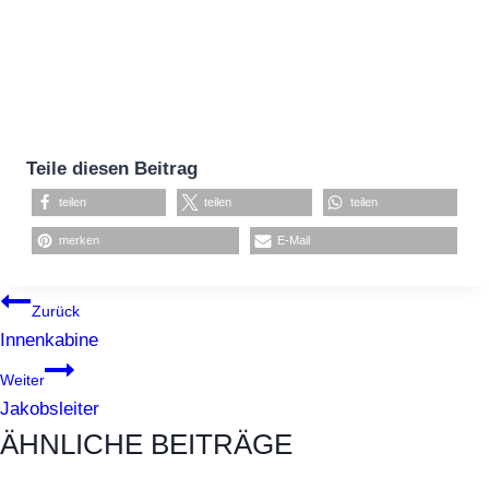
Teile diesen Beitrag
teilen
teilen
teilen
merken
E-Mail
BEITRAGSNAVIGATION
Zurück
Innenkabine
Weiter
Jakobsleiter
ÄHNLICHE BEITRÄGE