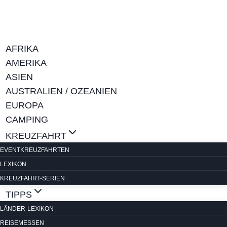
Zum
Inhalt
springen
AFRIKA
AMERIKA
ASIEN
AUSTRALIEN / OZEANIEN
EUROPA
CAMPING
KREUZFAHRT
EVENTKREUZFAHRTEN
LEXIKON
KREUZFAHRT-SERIEN
TIPPS
LÄNDER-LEXIKON
REISEMESSEN