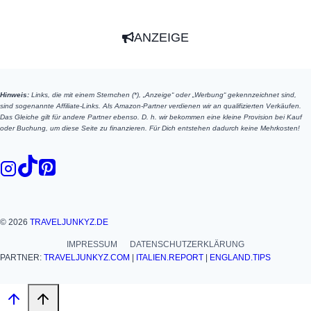
ANZEIGE
Hinweis:
Links, die mit einem Sternchen (*), „Anzeige“ oder „Werbung“ gekennzeichnet sind,
sind sogenannte Affiliate-Links. Als Amazon-Partner verdienen wir an qualifizierten Verkäufen.
Das Gleiche gilt für andere Partner ebenso. D. h. wir bekommen eine kleine Provision bei Kauf
oder Buchung, um diese Seite zu finanzieren. Für Dich entstehen dadurch keine Mehrkosten!
© 2026
TRAVELJUNKYZ.DE
IMPRESSUM
DATENSCHUTZERKLÄRUNG
PARTNER:
TRAVELJUNKYZ.COM
|
ITALIEN.REPORT
|
ENGLAND.TIPS