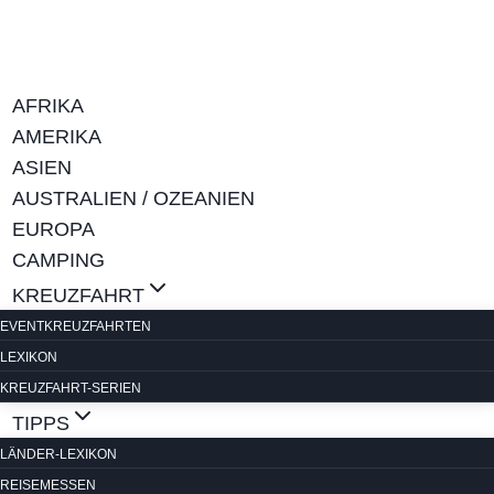
Zum
Inhalt
springen
AFRIKA
AMERIKA
ASIEN
AUSTRALIEN / OZEANIEN
EUROPA
CAMPING
KREUZFAHRT
EVENTKREUZFAHRTEN
LEXIKON
KREUZFAHRT-SERIEN
TIPPS
LÄNDER-LEXIKON
REISEMESSEN