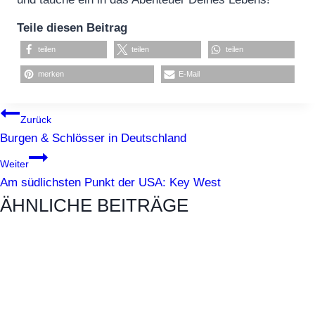
Teile diesen Beitrag
teilen
teilen
teilen
merken
E-Mail
BEITRAGSNAVIGATION
Zurück
Burgen & Schlösser in Deutschland
Weiter
Am südlichsten Punkt der USA: Key West
ÄHNLICHE BEITRÄGE