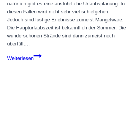
natürlich gibt es eine ausführliche Urlaubsplanung. In
diesen Fällen wird nicht sehr viel schiefgehen.
Jedoch sind lustige Erlebnisse zumeist Mangelware.
Die Haupturlaubszeit ist bekanntlich der Sommer. Die
wunderschönen Strände sind dann zumeist noch
überfüllt…
Zum
Weiterlesen
Geburtstag
verreisen
–
das
wohl
beste
Geschenk
an
sich