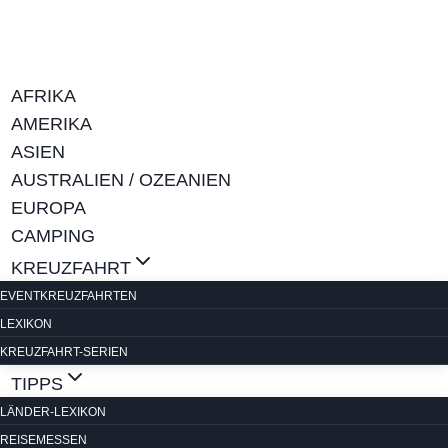
Zum
Inhalt
springen
AFRIKA
AMERIKA
ASIEN
AUSTRALIEN / OZEANIEN
EUROPA
CAMPING
KREUZFAHRT
EVENTKREUZFAHRTEN
LEXIKON
KREUZFAHRT-SERIEN
TIPPS
LÄNDER-LEXIKON
REISEMESSEN