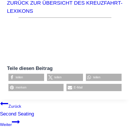
ZURÜCK ZUR ÜBERSICHT DES KREUZFAHRT-
LEXIKONS
Teile diesen Beitrag
teilen
teilen
teilen
merken
E-Mail
BEITRAGSNAVIGATION
Zurück
Second Seating
Weiter