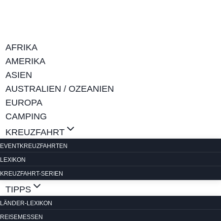
Zum
Inhalt
springen
AFRIKA
AMERIKA
ASIEN
AUSTRALIEN / OZEANIEN
EUROPA
CAMPING
KREUZFAHRT
EVENTKREUZFAHRTEN
LEXIKON
KREUZFAHRT-SERIEN
TIPPS
LÄNDER-LEXIKON
REISEMESSEN