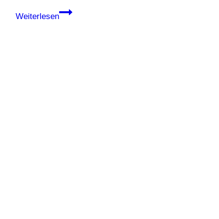
Weihnachtsmärkte
Weiterlesen
in
Europa