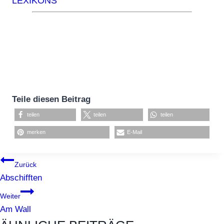
LEXIKONS
Teile diesen Beitrag
teilen
teilen
teilen
merken
E-Mail
BEITRAGSNAVIGATION
Zurück
Abschifften
Weiter
Am Wall