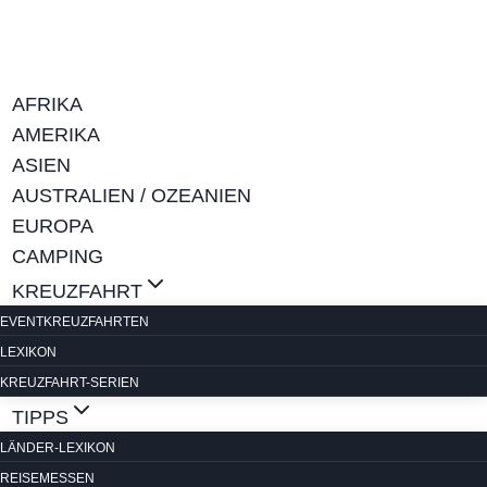
Zum
Inhalt
springen
AFRIKA
AMERIKA
ASIEN
AUSTRALIEN / OZEANIEN
EUROPA
CAMPING
KREUZFAHRT
EVENTKREUZFAHRTEN
LEXIKON
KREUZFAHRT-SERIEN
TIPPS
LÄNDER-LEXIKON
REISEMESSEN