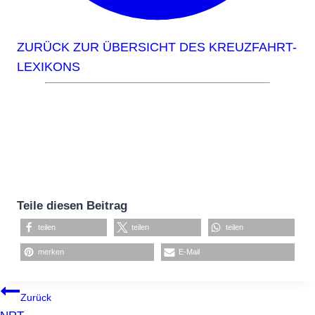
ZURÜCK ZUR ÜBERSICHT DES KREUZFAHRT-
LEXIKONS
Teile diesen Beitrag
teilen
teilen
teilen
merken
E-Mail
BEITRAGSNAVIGATION
Zurück