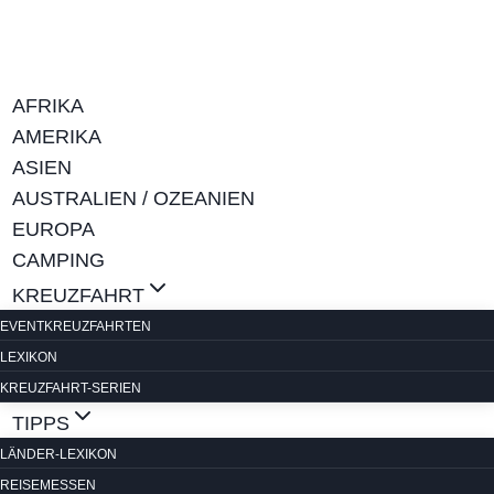
Zum
Inhalt
springen
AFRIKA
AMERIKA
ASIEN
AUSTRALIEN / OZEANIEN
EUROPA
CAMPING
KREUZFAHRT
EVENTKREUZFAHRTEN
LEXIKON
KREUZFAHRT-SERIEN
TIPPS
LÄNDER-LEXIKON
REISEMESSEN