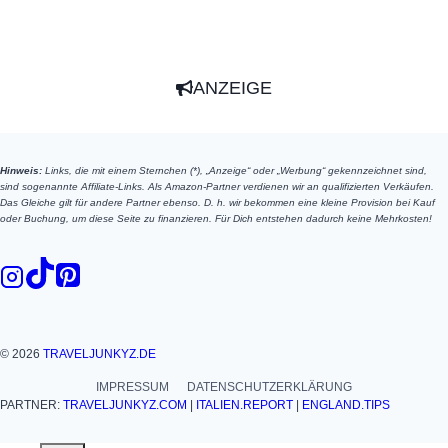
ANZEIGE
Hinweis:
Links, die mit einem Sternchen (*), „Anzeige“ oder „Werbung“ gekennzeichnet sind,
sind sogenannte Affiliate-Links. Als Amazon-Partner verdienen wir an qualifizierten Verkäufen.
Das Gleiche gilt für andere Partner ebenso. D. h. wir bekommen eine kleine Provision bei Kauf
oder Buchung, um diese Seite zu finanzieren. Für Dich entstehen dadurch keine Mehrkosten!
© 2026
TRAVELJUNKYZ.DE
IMPRESSUM
DATENSCHUTZERKLÄRUNG
PARTNER:
TRAVELJUNKYZ.COM
|
ITALIEN.REPORT
|
ENGLAND.TIPS