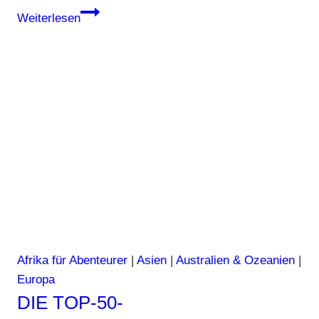
Die
Weiterlesen
Top-
50-
Sehenswürdigkeiten
weltweit
|
Teil
4
Afrika für Abenteurer
|
Asien
|
Australien & Ozeanien
|
Europa
DIE TOP-50-