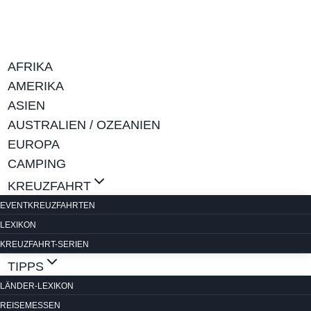
Zum
Inhalt
springen
AFRIKA
AMERIKA
ASIEN
AUSTRALIEN / OZEANIEN
EUROPA
CAMPING
KREUZFAHRT
EVENTKREUZFAHRTEN
LEXIKON
KREUZFAHRT-SERIEN
TIPPS
LÄNDER-LEXIKON
REISEMESSEN