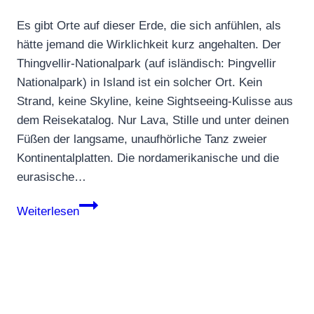
Es gibt Orte auf dieser Erde, die sich anfühlen, als
hätte jemand die Wirklichkeit kurz angehalten. Der
Thingvellir-Nationalpark (auf isländisch: Þingvellir
Nationalpark) in Island ist ein solcher Ort. Kein
Strand, keine Skyline, keine Sightseeing-Kulisse aus
dem Reisekatalog. Nur Lava, Stille und unter deinen
Füßen der langsame, unaufhörliche Tanz zweier
Kontinentalplatten. Die nordamerikanische und die
eurasische…
Thingvellir-
Weiterlesen
Nationalpark:
Wo
du
zwischen
zwei