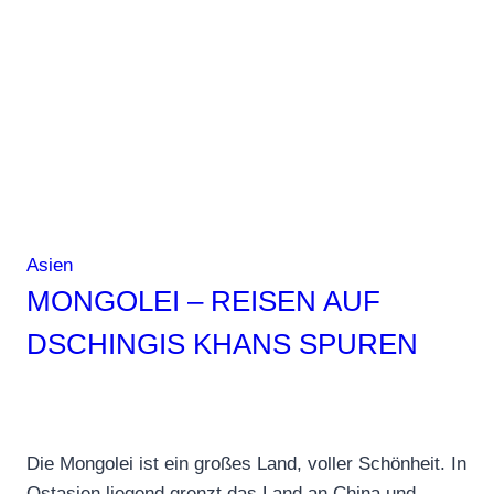
Abenteuer
auf
Schienen
Asien
MONGOLEI – REISEN AUF
DSCHINGIS KHANS SPUREN
Die Mongolei ist ein großes Land, voller Schönheit. In
Ostasien liegend grenzt das Land an China und