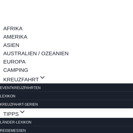
Zum
Inhalt
springen
AFRIKA
AMERIKA
ASIEN
AUSTRALIEN / OZEANIEN
EUROPA
CAMPING
KREUZFAHRT
EVENTKREUZFAHRTEN
LEXIKON
KREUZFAHRT-SERIEN
TIPPS
LÄNDER-LEXIKON
REISEMESSEN