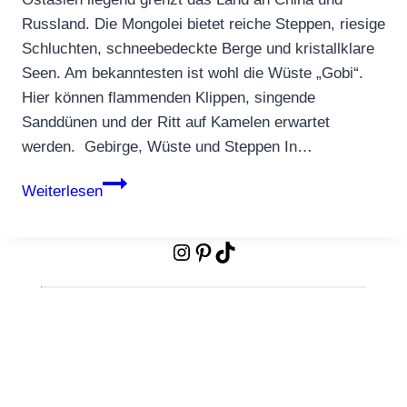
Russland. Die Mongolei bietet reiche Steppen, riesige
Schluchten, schneebedeckte Berge und kristallklare
Seen. Am bekanntesten ist wohl die Wüste „Gobi“.
Hier können flammenden Klippen, singende
Sanddünen und der Ritt auf Kamelen erwartet
werden. Gebirge, Wüste und Steppen In…
Mongolei
Weiterlesen
–
reisen
Instagram
Pinterest
TikTok
auf
Dschingis
Khans
Spuren