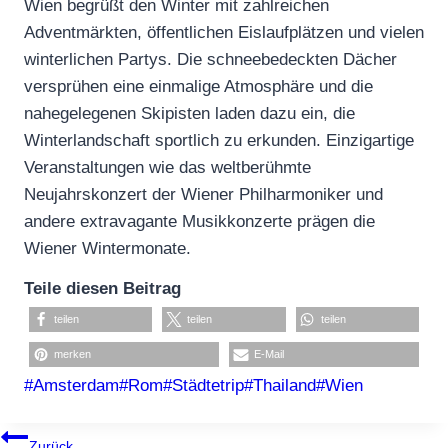
Wien begrüßt den Winter mit zahlreichen
Adventmärkten, öffentlichen Eislaufplätzen und vielen
winterlichen Partys. Die schneebedeckten Dächer
versprühen eine einmalige Atmosphäre und die
nahegelegenen Skipisten laden dazu ein, die
Winterlandschaft sportlich zu erkunden. Einzigartige
Veranstaltungen wie das weltberühmte
Neujahrskonzert der Wiener Philharmoniker und
andere extravagante Musikkonzerte prägen die
Wiener Wintermonate.
Teile diesen Beitrag
teilen
teilen
teilen
merken
E-Mail
Schlagworte:
#
Amsterdam
#
Rom
#
Städtetrip
#
Thailand
#
Wien
BEITRAGSNAVIGATION
Zurück