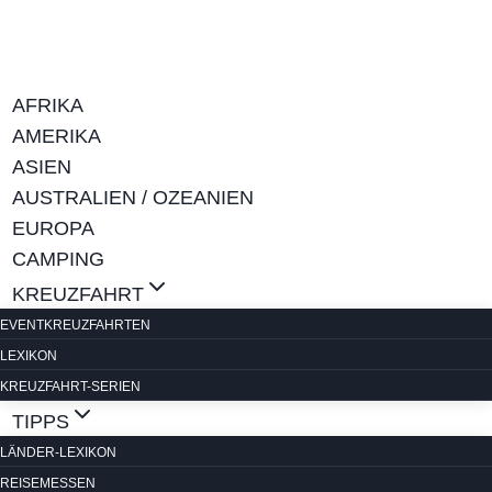
Zum
Inhalt
springen
AFRIKA
AMERIKA
ASIEN
AUSTRALIEN / OZEANIEN
EUROPA
CAMPING
KREUZFAHRT
EVENTKREUZFAHRTEN
LEXIKON
KREUZFAHRT-SERIEN
TIPPS
LÄNDER-LEXIKON
REISEMESSEN