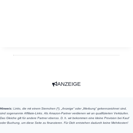
ANZEIGE
Hinweis:
Links, die mit einem Sternchen (*), „Anzeige“ oder „Werbung“ gekennzeichnet sind,
sind sogenannte Affiliate-Links. Als Amazon-Partner verdienen wir an qualifizierten Verkäufen.
Das Gleiche gilt für andere Partner ebenso. D. h. wir bekommen eine kleine Provision bei Kauf
oder Buchung, um diese Seite zu finanzieren. Für Dich entstehen dadurch keine Mehrkosten!