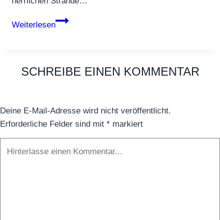
herrlichen Strände…
Städte
Weiterlesen
&
Sehenswürdigkeiten
auf
SCHREIBE EINEN KOMMENTAR
Korsika
Deine E-Mail-Adresse wird nicht veröffentlicht.
Erforderliche Felder sind mit
*
markiert