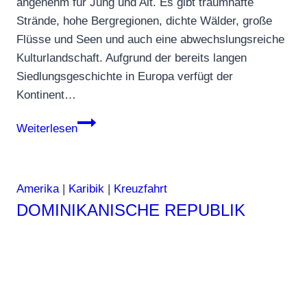
angenehm für Jung und Alt. Es gibt traumhafte
Strände, hohe Bergregionen, dichte Wälder, große
Flüsse und Seen und auch eine abwechslungsreiche
Kulturlandschaft. Aufgrund der bereits langen
Siedlungsgeschichte in Europa verfügt der
Kontinent…
Was
Weiterlesen
es
in
Europa
Amerika
|
Karibik
|
Kreuzfahrt
alles
DOMINIKANISCHE REPUBLIK
zu
entdecken
gibt