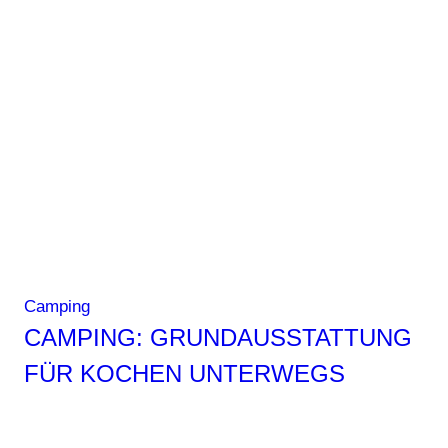
um
unterwegs
beim
Campen
Geld
zu
sparen
Camping
CAMPING: GRUNDAUSSTATTUNG
FÜR KOCHEN UNTERWEGS