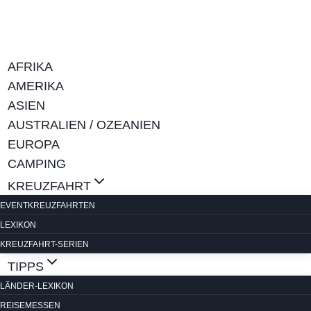
Zum
Inhalt
springen
AFRIKA
AMERIKA
ASIEN
AUSTRALIEN / OZEANIEN
EUROPA
CAMPING
KREUZFAHRT
EVENTKREUZFAHRTEN
LEXIKON
KREUZFAHRT-SERIEN
TIPPS
LÄNDER-LEXIKON
REISEMESSEN