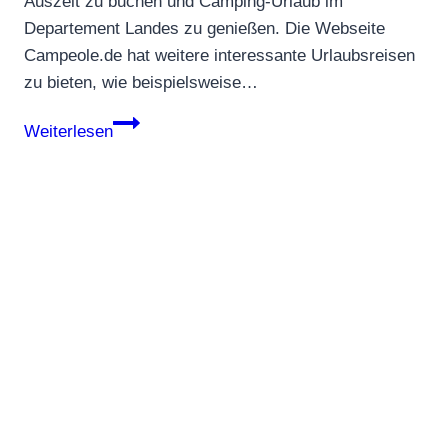
Auszeit zu buchen und Camping-Urlaub im
Departement Landes zu genießen. Die Webseite
Campeole.de hat weitere interessante Urlaubsreisen
zu bieten, wie beispielsweise…
Lust
Weiterlesen
auf
Camping-
Urlaub
in
Frankreich?