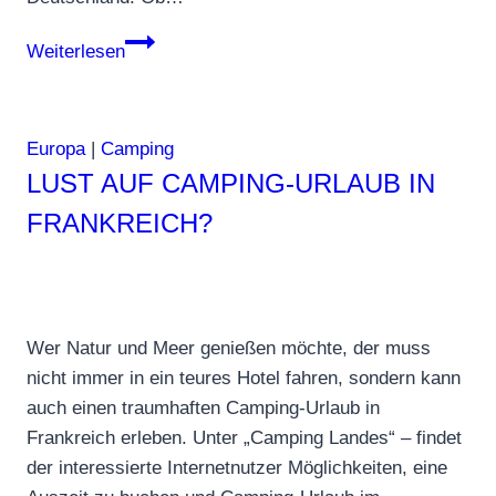
Urlaub
Weiterlesen
in
Zeiten
der
Europa
|
Camping
Pandemie:
LUST AUF CAMPING-URLAUB IN
mit
FRANKREICH?
dem
Wohnmobil
in
die
Freiheit!
Wer Natur und Meer genießen möchte, der muss
nicht immer in ein teures Hotel fahren, sondern kann
auch einen traumhaften Camping-Urlaub in
Frankreich erleben. Unter „Camping Landes“ – findet
der interessierte Internetnutzer Möglichkeiten, eine