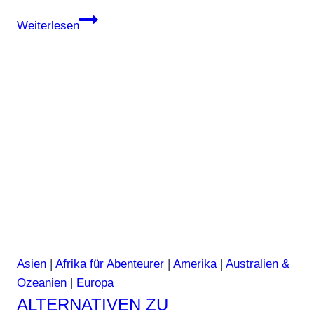
Die
Weiterlesen
Top-
50-
Sehenswürdigkeiten
weltweit
|
Teil
2
Asien
|
Afrika für Abenteurer
|
Amerika
|
Australien &
Ozeanien
|
Europa
ALTERNATIVEN ZU