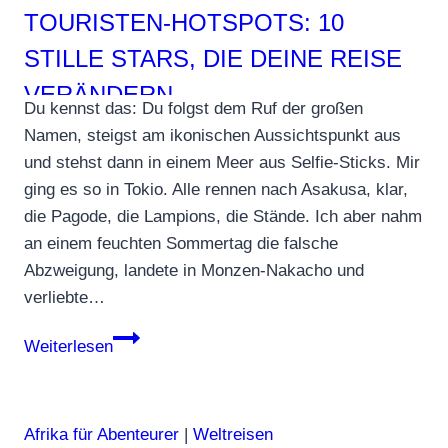
TOURISTEN‑HOTSPOTS: 10
STILLE STARS, DIE DEINE REISE
VERÄNDERN
Du kennst das: Du folgst dem Ruf der großen
Namen, steigst am ikonischen Aussichtspunkt aus
und stehst dann in einem Meer aus Selfie‑Sticks. Mir
ging es so in Tokio. Alle rennen nach Asakusa, klar,
die Pagode, die Lampions, die Stände. Ich aber nahm
an einem feuchten Sommertag die falsche
Abzweigung, landete in Monzen‑Nakacho und
verliebte…
Alternativen
Weiterlesen
zu
Touristen‑Hotspots:
10
Afrika für Abenteurer
|
Weltreisen
stille