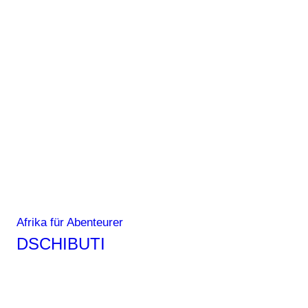
Tansania,
Namibia
–
wohin
reisen
in
Afrika?
Afrika für Abenteurer
DSCHIBUTI