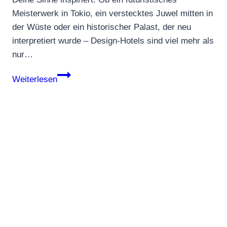
Meisterwerk in Tokio, ein verstecktes Juwel mitten in
der Wüste oder ein historischer Palast, der neu
interpretiert wurde – Design-Hotels sind viel mehr als
nur…
Design-
Weiterlesen
Hotels:
Kreative
Oasen
rund
um
den
Globus