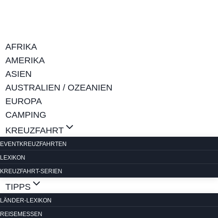
Zum
Inhalt
springen
AFRIKA
AMERIKA
ASIEN
AUSTRALIEN / OZEANIEN
EUROPA
CAMPING
KREUZFAHRT
EVENTKREUZFAHRTEN
LEXIKON
KREUZFAHRT-SERIEN
TIPPS
LÄNDER-LEXIKON
REISEMESSEN