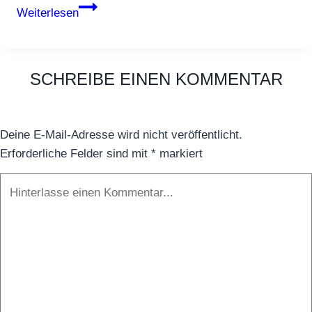
Die
Weiterlesen
perfekte
Reisecheckliste
für
SCHREIBE EINEN KOMMENTAR
eine
Kreuzfahrt
Deine E-Mail-Adresse wird nicht veröffentlicht.
Erforderliche Felder sind mit
*
markiert