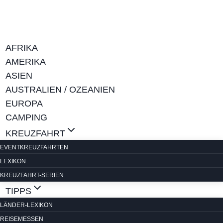
Zum
Inhalt
springen
AFRIKA
AMERIKA
ASIEN
AUSTRALIEN / OZEANIEN
EUROPA
CAMPING
KREUZFAHRT
EVENTKREUZFAHRTEN
LEXIKON
KREUZFAHRT-SERIEN
TIPPS
LÄNDER-LEXIKON
REISEMESSEN