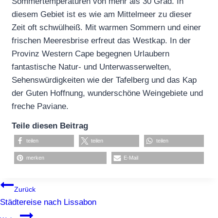
Sommertemperaturen von mehr als 30 Grad. In
diesem Gebiet ist es wie am Mittelmeer zu dieser
Zeit oft schwülheiß. Mit warmen Sommern und einer
frischen Meeresbrise erfreut das Westkap. In der
Provinz Western Cape begegnen Urlaubern
fantastische Natur- und Unterwasserwelten,
Sehenswürdigkeiten wie der Tafelberg und das Kap
der Guten Hoffnung, wunderschöne Weingebiete und
freche Paviane.
Teile diesen Beitrag
teilen
teilen
teilen
merken
E-Mail
BEITRAGSNAVIGATION
Zurück
Städtereise nach Lissabon