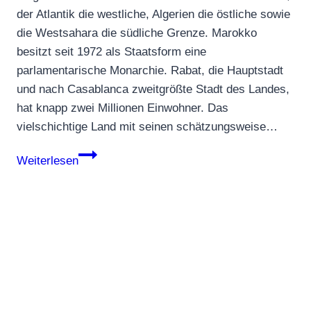
der Atlantik die westliche, Algerien die östliche sowie
die Westsahara die südliche Grenze. Marokko
besitzt seit 1972 als Staatsform eine
parlamentarische Monarchie. Rabat, die Hauptstadt
und nach Casablanca zweitgrößte Stadt des Landes,
hat knapp zwei Millionen Einwohner. Das
vielschichtige Land mit seinen schätzungsweise…
Marokko
Weiterlesen
–
das
Tor
nach
Afrika