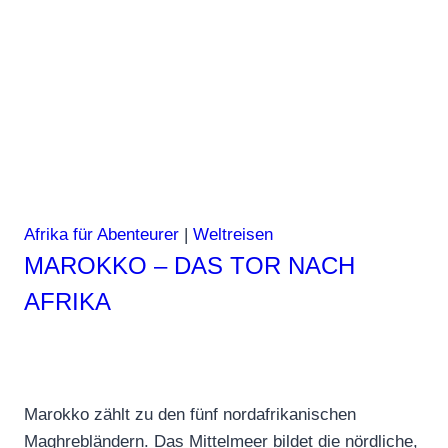
um
den
Globus
Afrika für Abenteurer
|
Weltreisen
MAROKKO – DAS TOR NACH
AFRIKA
Marokko zählt zu den fünf nordafrikanischen
Maghrebländern. Das Mittelmeer bildet die nördliche,