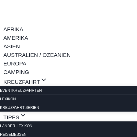
Zum
Inhalt
springen
AFRIKA
AMERIKA
ASIEN
AUSTRALIEN / OZEANIEN
EUROPA
CAMPING
KREUZFAHRT
EVENTKREUZFAHRTEN
LEXIKON
KREUZFAHRT-SERIEN
TIPPS
LÄNDER-LEXIKON
REISEMESSEN