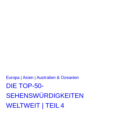
besten
und
beliebtesten
Küchen
der
Welt
Europa
|
Asien
|
Australien & Ozeanien
DIE TOP-50-
SEHENSWÜRDIGKEITEN
WELTWEIT | TEIL 4