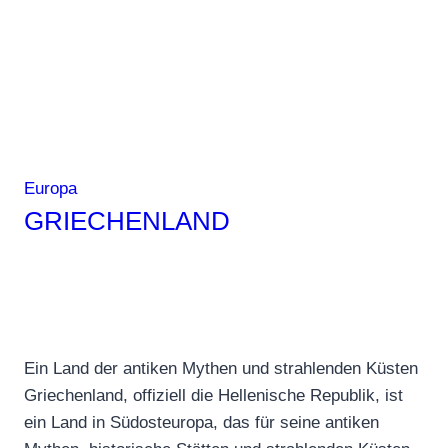
unvergessliche
Reise
ins
Herz
Griechenlands
Europa
GRIECHENLAND
Ein Land der antiken Mythen und strahlenden Küsten
Griechenland, offiziell die Hellenische Republik, ist
ein Land in Südosteuropa, das für seine antiken