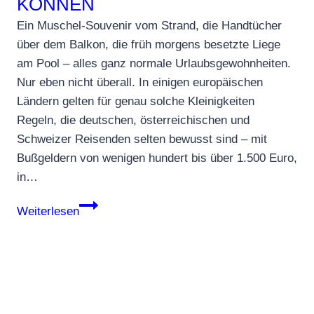
KÖNNEN
Ein Muschel-Souvenir vom Strand, die Handtücher
über dem Balkon, die früh morgens besetzte Liege
am Pool – alles ganz normale Urlaubsgewohnheiten.
Nur eben nicht überall. In einigen europäischen
Ländern gelten für genau solche Kleinigkeiten
Regeln, die deutschen, österreichischen und
Schweizer Reisenden selten bewusst sind – mit
Bußgeldern von wenigen hundert bis über 1.500 Euro,
in…
Kein
Weiterlesen
Selfie
mit
dem
Fisch!
8