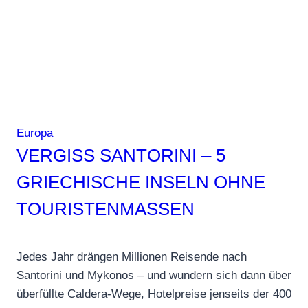
Gesetze,
die
Europa-
Urlaubern
teuer
werden
können
Europa
VERGISS SANTORINI – 5
GRIECHISCHE INSELN OHNE
TOURISTENMASSEN
Jedes Jahr drängen Millionen Reisende nach
Santorini und Mykonos – und wundern sich dann über
überfüllte Caldera-Wege, Hotelpreise jenseits der 400