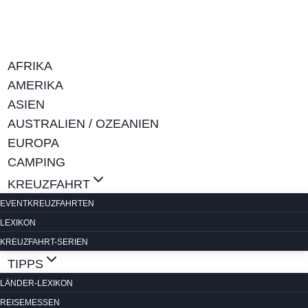
Zum
Inhalt
springen
AFRIKA
AMERIKA
ASIEN
AUSTRALIEN / OZEANIEN
EUROPA
CAMPING
KREUZFAHRT
EVENTKREUZFAHRTEN
LEXIKON
KREUZFAHRT-SERIEN
TIPPS
LÄNDER-LEXIKON
REISEMESSEN