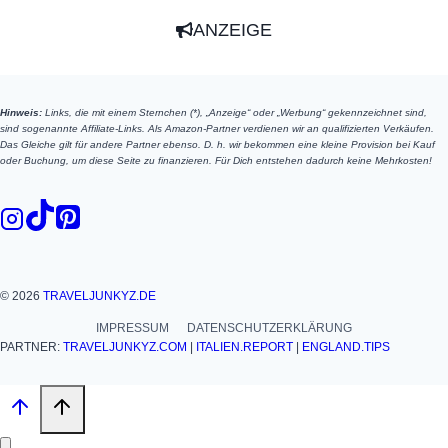
ANZEIGE
Hinweis:
Links, die mit einem Sternchen (*), „Anzeige“ oder „Werbung“ gekennzeichnet sind,
sind sogenannte Affiliate-Links. Als Amazon-Partner verdienen wir an qualifizierten Verkäufen.
Das Gleiche gilt für andere Partner ebenso. D. h. wir bekommen eine kleine Provision bei Kauf
oder Buchung, um diese Seite zu finanzieren. Für Dich entstehen dadurch keine Mehrkosten!
© 2026
TRAVELJUNKYZ.DE
IMPRESSUM
DATENSCHUTZERKLÄRUNG
PARTNER:
TRAVELJUNKYZ.COM
|
ITALIEN.REPORT
|
ENGLAND.TIPS