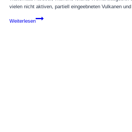
vielen nicht aktiven, partiell eingeebneten Vulkanen un
Auckland
Weiterlesen
Tipps:
Neuseelands
interessante
Metropole
entdecken