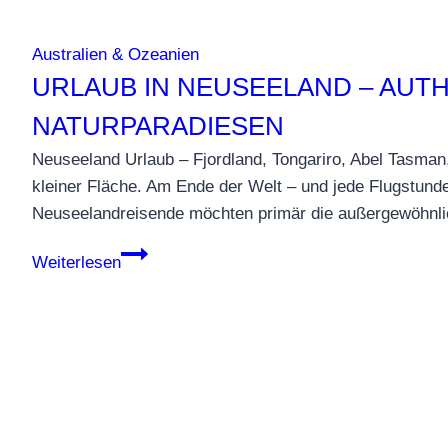
Australien & Ozeanien
URLAUB IN NEUSEELAND – AUTH
NATURPARADIESEN
Neuseeland Urlaub – Fjordland, Tongariro, Abel Tasman, 
kleiner Fläche. Am Ende der Welt – und jede Flugstund
Neuseelandreisende möchten primär die außergewöhnli
Urlaub
Weiterlesen
in
Neuseeland
–
authentische
Erlebnisse
in
einzigartigen